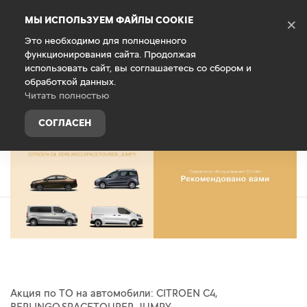
Debug Mode
МЫ ИСПОЛЬЗУЕМ ФАЙЛЫ COOKIE
×
Это необходимо для полноценного
функционирования сайта. Продолжая
использовать сайт, вы соглашаетесь со сбором и
обработкой данных.
ТО с выгодой до 40% (на работы)
Читать полностью
СОГЛАСЕН
Акция по ТО на автомобили: CITROEN С4,