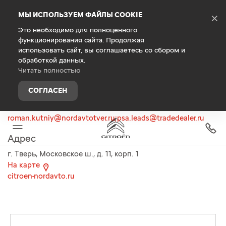
Debug Mode
МЫ ИСПОЛЬЗУЕМ ФАЙЛЫ COOKIE
×
Это необходимо для полноценного
функционирования сайта. Продолжая
Главная
О компании
Связаться с нами
использовать сайт, вы соглашаетесь со сбором и
обработкой данных.
Контакты
Читать полностью
Телефон
СОГЛАСЕН
+7 (4822) 777-800
roman.kutniy@nordavtotver.ru;psa.leads@tradedealer.ru
Адрес
г. Тверь, Московское ш., д. 11, корп. 1
На карте
citroen-nordavto.ru