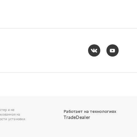
тер и не
Работает на технологиях
икованная на
TradeDealer
ости установки.